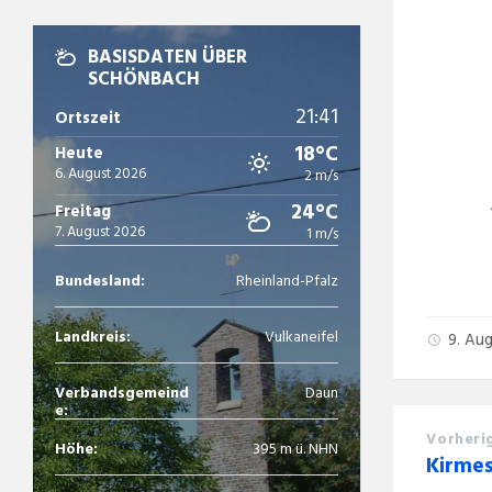
BASISDATEN ÜBER
SCHÖNBACH
21:41
Ortszeit
18°C
Heute
6. August 2026
2 m/s
24°C
Freitag
7. August 2026
1 m/s
Bundesland:
Rheinland-Pfalz
Landkreis:
Vulkaneifel
9. Au
Verbandsgemeind
Daun
e:
Vorheri
Höhe:
395 m ü. NHN
Kirmes