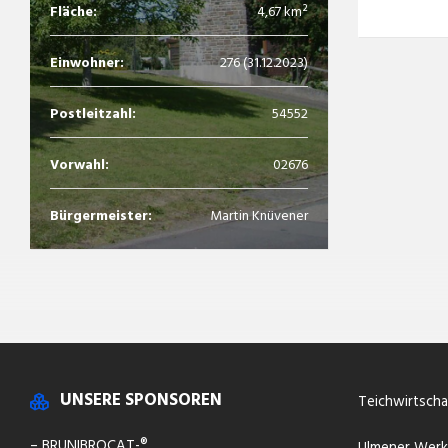
Fläche:
4,67 km²
Einwohner:
276 (31.12.2023)
Postleitzahl:
54552
Vorwahl:
02676
Bürgermeister:
Martin Knüvener
UNSERE SPONSOREN
Teichwirtsch
– BRUNIBROCAT-®