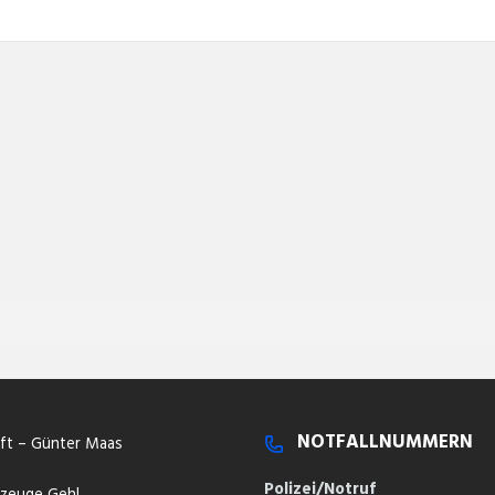
NOTFALLNUMMERN
aft – Günter Maas
Polizei/Notruf