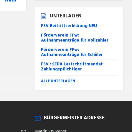
wahr
UNTERLAGEN
FSV Beitrittserklärung NEU
Förderverein FFw:
Aufnahmeanträge für Vollzahler
Förderverein FFw:
Aufnahmeanträge für Schüler
FSV : SEPA Lastschriftmandat
Zahlungspflichtiger
ALLE UNTERLAGEN
BÜRGERMEISTER ADRESSE
Martin Knüvener
110