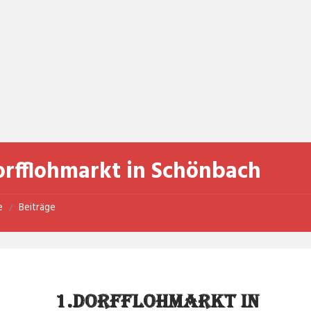
Dorfflohmarkt in Schönbach
e
Beiträge
/