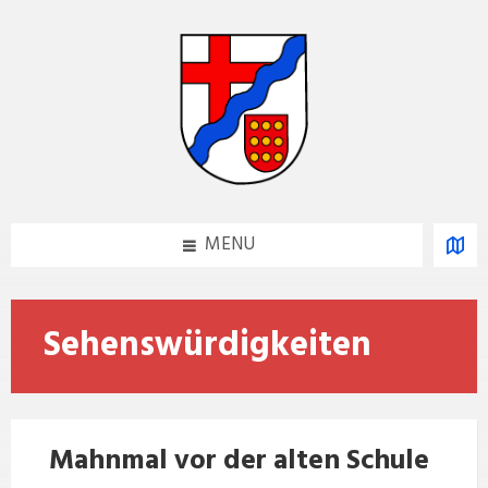
Skip
Skip
Skip
Skip
to
to
to
to
content
left
right
footer
sidebar
sidebar
MENU
Sehenswürdigkeiten
Mahnmal vor der alten Schule