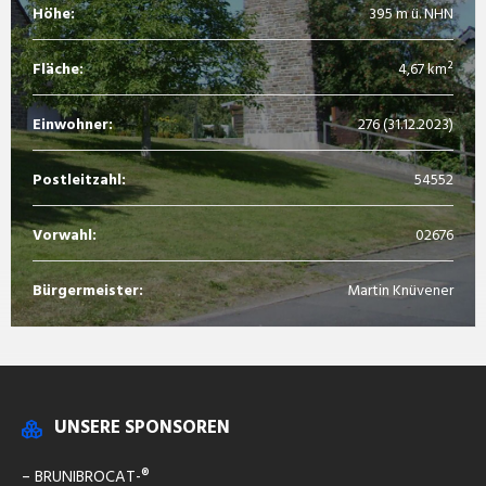
Höhe:
395 m ü. NHN
Fläche:
4,67 km²
Einwohner:
276 (31.12.2023)
Postleitzahl:
54552
Vorwahl:
02676
Bürgermeister:
Martin Knüvener
UNSERE SPONSOREN
– BRUNIBROCAT-®