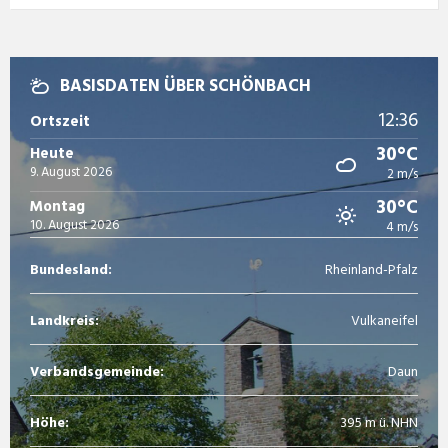
BASISDATEN ÜBER SCHÖNBACH
12:36
Ortszeit
30°C
Heute
9. August 2026
2 m/s
30°C
Montag
10. August 2026
4 m/s
Bundesland:
Rheinland-Pfalz
Landkreis:
Vulkaneifel
Verbandsgemeinde:
Daun
Höhe:
395 m ü. NHN