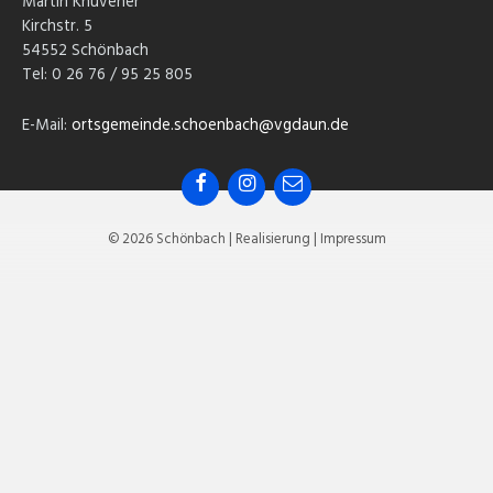
Martin Knüvener
Kirchstr. 5
54552 Schönbach
Tel: 0 26 76 / 95 25 805
E-Mail:
ortsgemeinde.schoenbach@vgdaun.de
Facebook
Instagram
E-
Mail
© 2026 Schönbach | Realisierung | Impressum