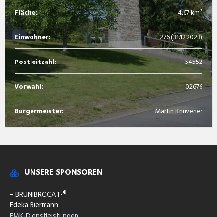
Fläche:
4,67 km²
Einwohner:
276 (31.12.2023)
Postleitzahl:
54552
Vorwahl:
02676
Bürgermeister:
Martin Knüvener
UNSERE SPONSOREN
– BRUNIBROCAT-®
Edeka Biermann
EMK-Dienstleistungen