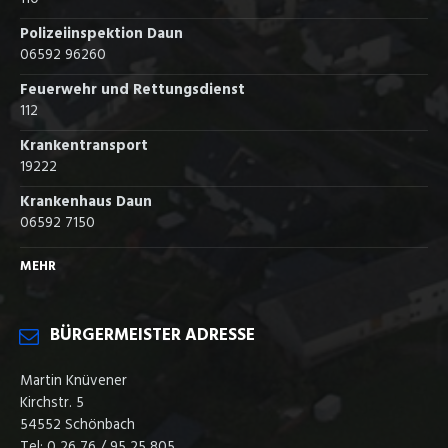
Polizeiinspektion Daun
06592 96260
Feuerwehr und Rettungsdienst
112
Krankentransport
19222
Krankenhaus Daun
06592 7150
MEHR
BÜRGERMEISTER ADRESSE
Martin Knüvener
Kirchstr. 5
54552 Schönbach
Tel: 0 26 76 / 95 25 805