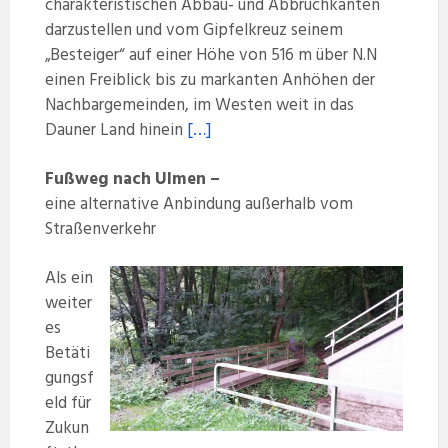
charakteristischen Abbau- und Abbruchkanten
darzustellen und vom Gipfelkreuz seinem
„Besteiger“ auf einer Höhe von 516 m über N.N
einen Freiblick bis zu markanten Anhöhen der
Nachbargemeinden, im Westen weit in das
Dauner Land hinein
[…]
Fußweg nach Ulmen –
eine alternative Anbindung außerhalb vom
Straßenverkehr
Als ein
weiter
es
Betäti
gungsf
eld für
Zukun