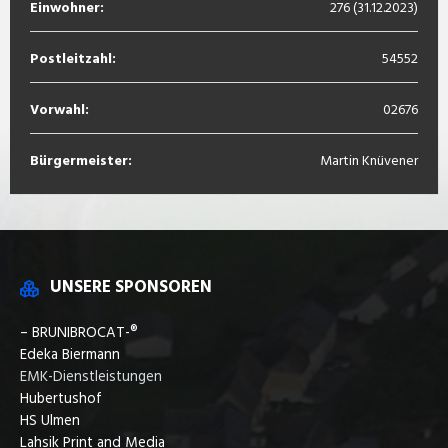
Einwohner:
276 (31.12.2023)
Postleitzahl:
54552
Vorwahl:
02676
Bürgermeister:
Martin Knüvener
UNSERE SPONSOREN
– BRUNIBROCAT-®
Edeka Biermann
EMK-Dienstleistungen
Hubertushof
HS Ulmen
Lahsik Print and Media