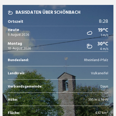
BASISDATEN ÜBER SCHÖNBACH
8:28
Ortszeit
19°C
Heute
9. August 2026
1 m/s
30°C
Montag
10. August 2026
4 m/s
Bundesland:
Rheinland-Pfalz
Landkreis:
Vulkaneifel
Verbandsgemeinde:
Daun
Höhe:
395 m ü. NHN
Fläche:
4,67 km²