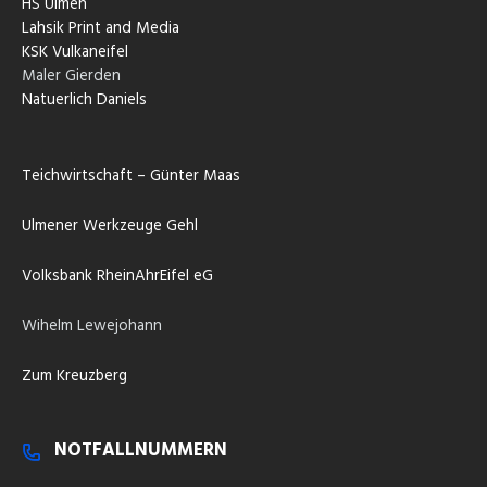
HS Ulmen
Lahsik Print and Media
KSK Vulkaneifel
Maler Gierden
Natuerlich Daniels
Teichwirtschaft – Günter Maas
Ulmener Werkzeuge Gehl
Volksbank RheinAhrEifel eG
Wihelm Lewejohann
Zum Kreuzberg
NOTFALLNUMMERN