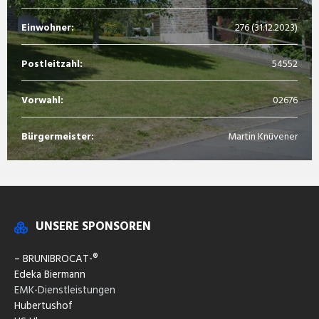
Einwohner:
276 (31.12.2023)
Postleitzahl:
54552
Vorwahl:
02676
Bürgermeister:
Martin Knüvener
UNSERE SPONSOREN
– BRUNIBROCAT-®
Edeka Biermann
EMK-Dienstleistungen
Hubertushof