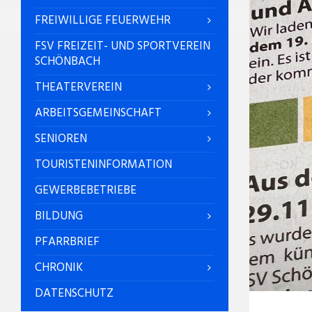
FREIWILLIGE FEUERWEHR
FSV FREIZEIT- UND SPORTVEREIN
SCHÖNBACH
THEATERVEREIN
ARBEITSGEMEINSCHAFT
SENIOREN
TOURISTENINFORMATION
GEWERBEBETRIEBE
BILDUNG
PFARRBRIEF
CHRONIK
DATENSCHUTZ