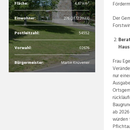
Fläche:
4,67 km²
Förderm
Der Gem
Einwohner:
276 (31.12.2023)
Forstwir
Postleitzahl:
54552
Bera
Haus
Vorwahl:
02676
Frau Ege
Bürgermeister:
Martin Knüvener
Verände
nur ein
Ausgabe
Ortsgem
rückläuf
Baugrund
ab 2026
würden 
Pflichta