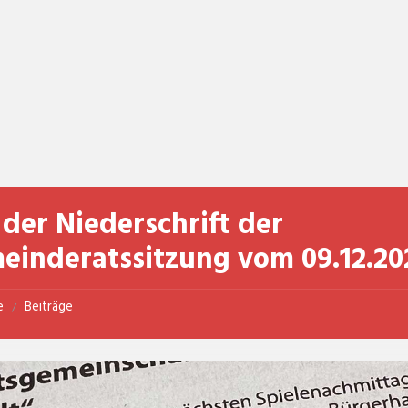
der Niederschrift der
einderatssitzung vom 09.12.20
e
Beiträge
/