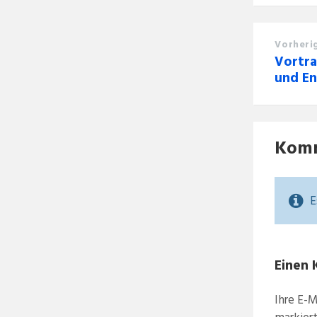
Vorheri
Vortra
und En
Kom
E
Einen 
Ihre E-M