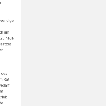
t
otwendige
ich um
025 neue
ssatzes
en
 des
em Rat
Bedarf
im
trieb
de.