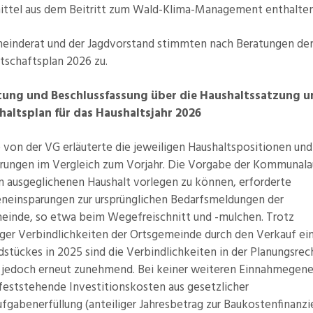
ittel aus dem Beitritt zum Wald-Klima-Management enthalten
einderat und der Jagdvorstand stimmten nach Beratungen d
tschaftsplan 2026 zu.
tung und Beschlussfassung über die Haushaltssatzung 
haltsplan für das Haushaltsjahr 2026
 von der VG erläuterte die jeweiligen Haushaltspositionen un
rungen im Vergleich zum Vorjahr. Die Vorgabe der Kommunalau
en ausgeglichenen Haushalt vorlegen zu können, erforderte
neinsparungen zur ursprünglichen Bedarfsmeldungen der
einde, so etwa beim Wegefreischnitt und -mulchen. Trotz
iger Verbindlichkeiten der Ortsgemeinde durch den Verkauf ei
stückes in 2025 sind die Verbindlichkeiten in der Planungsre
 jedoch erneut zunehmend. Bei keiner weiteren Einnahmegene
feststehende Investitionskosten aus gesetzlicher
ufgabenerfüllung (anteiliger Jahresbetrag zur Baukostenfinanz