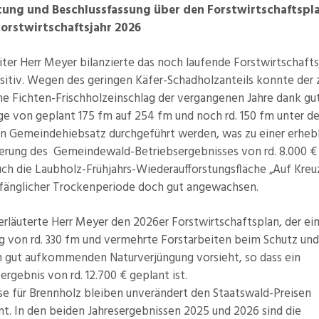
tung und Beschlussfassung über den Forstwirtschaftspla
Forstwirtschaftsjahr 2026
iter Herr Meyer bilanzierte das noch laufende Forstwirtschafts
sitiv. Wegen des geringen Käfer-Schadholzanteils konnte der 
ne Fichten-Frischholzeinschlag der vergangenen Jahre dank gu
ge von geplant 175 fm auf 254 fm und noch rd. 150 fm unter 
hen Gemeindehiebsatz durchgeführt werden, was zu einer erheb
erung des Gemeindewald-Betriebsergebnisses von rd. 8.000 € 
uch die Laubholz-Frühjahrs-Wiederaufforstungsfläche „Auf Kre
nfänglicher Trockenperiode doch gut angewachsen.
rläuterte Herr Meyer den 2026er Forstwirtschaftsplan, der ei
ag von rd. 330 fm und vermehrte Forstarbeiten beim Schutz und
h gut aufkommenden Naturverjüngung vorsieht, so dass ein
ergebnis von rd. 12.700 € geplant ist.
se für Brennholz bleiben unverändert den Staatswald-Preisen
t. In den beiden Jahresergebnissen 2025 und 2026 sind die