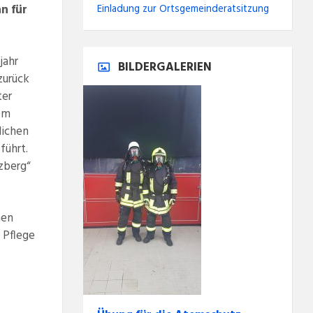
n für
Einladung zur Ortsgemeinderatsitzung
jahr
BILDERGALERIEN
zurück
ter
dem
lichen
führt.
uzberg“
nen
 Pflege