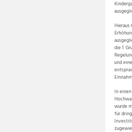
Kinderg
ausgegl
Hieraus 
Erhöhun
ausgegli
die 1. 
Regelun
und ein
entspra
Einnahm
In eine
Hochwas
wurde mo
für dri
Investi
zugewie