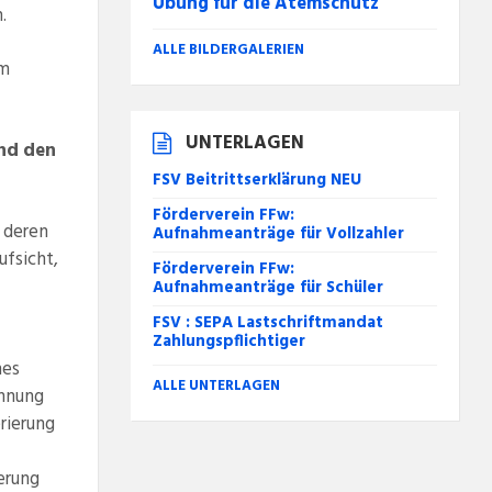
Übung für die Atemschutz
.
ALLE BILDERGALERIEN
em
UNTERLAGEN
und den
FSV Beitrittserklärung NEU
Förderverein FFw:
d deren
Aufnahmeanträge für Vollzahler
fsicht,
Förderverein FFw:
Aufnahmeanträge für Schüler
FSV : SEPA Lastschriftmandat
Zahlungspflichtiger
nes
ALLE UNTERLAGEN
chnung
rierung
ierung