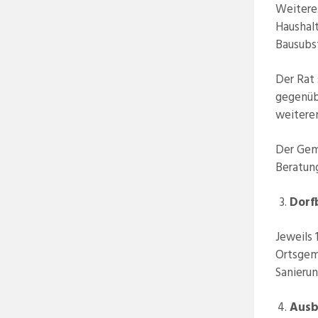
Weitere
Haushalt
Bausubs
Der Rat 
gegenübe
weitere
Der Gem
Beratun
Dorf
Jeweils 
Ortsgeme
Sanieru
Ausb