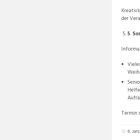
Kreativk
der Vera
5
.
So
Informa
Viele
Weih
Senio
Helfe
Aufr
Termin n
6. Ja