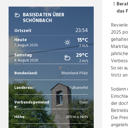
Bera
das 
BASISDATEN ÜBER
SCHÖNBACH
Revierle
23:54
Ortszeit
2025 po
gehalte
15°C
Heute
7. August 2026
2 m/s
Marktla
jährlic
29°C
Samstag
Verbess
8. August 2026
2 m/s
So sei a
Bundesland:
Rheinland-Pfalz
trotz a
Landkreis:
Vulkaneifel
Sodann e
Einschl
Verbandsgemeind
Daun
der doc
e:
Betriebs
Höhe:
395 m ü. NHN
Die Prei
angelehn