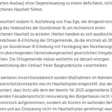
arten-Ausbau) ohne Gegensteuerung zu einem defizitären, nich
ichenen Haushalt führen.
resultiert sodann lt. Ausführung von Frau Ege, die dringend n
g des Hebesatzes der Grundsteuer-B, um rechnerisch einen
chenen Haushalt zu erzielen. Hierbei handele es sich ausdrückl
Grundsteuer-B-Erhöhung der Ortsgemeinde, da die erstmals ab 2
g zur Grundsteuer-B-Erhebung mit Festlegung des Nivellierung
em übersteigenden Gemeindeeigenanteil gesetzlichen Vorgab
chen. Die Ortsgemeinde müsse weiterhin zur derzeit einzigen
eerzielung den Verkauf freier Baugrundstücke vorantreiben.
n weiteren Investitionsbereich wurden Maßnahmen im Rahmen
serschutzkonzeptes neu im Haushaltsplan eingestellt. Aus d
niert, dass trotz alle dem der bereits für 2025 angemeldete 
ngenden Fassadenanstrich/-renovierung des Bürgerhauses nicht 
tionsstock aufgenommen, sondern als Kosten im laufenden Be
sen und aus Einsparung nicht im Haushaltsplan genehmigt wur