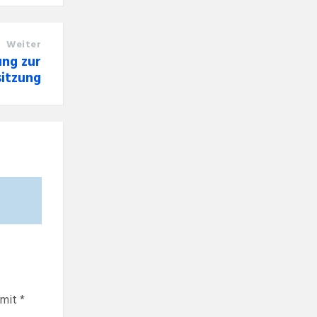
Weiter
ung zur
itzung
 mit
*