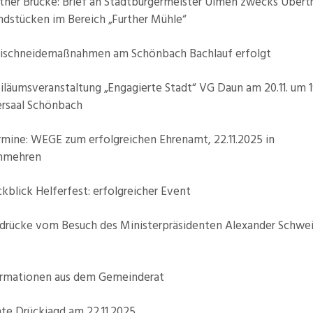
er Brücke: Brief an Stadtbürgermeister Ulmen zwecks Übert
ndstücken im Bereich „Further Mühle“
chneidemaßnahmen am Schönbach Bachlauf erfolgt
äumsveranstaltung „Engagierte Stadt“ VG Daun am 20.11. um 1
ersaal Schönbach
ne: WEGE zum erfolgreichen Ehrenamt, 22.11.2025 in
nmehren
lick Helferfest: erfolgreicher Event
ücke vom Besuch des Ministerpräsidenten Alexander Schweit
rmationen aus dem Gemeinderat
nte Drückjagd am 22.11.2025