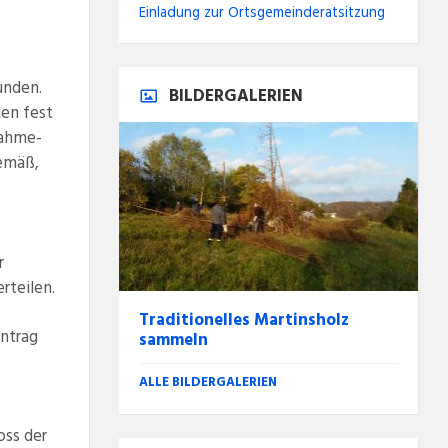
Einladung zur Ortsgemeinderatsitzung
unden.
BILDERGALERIEN
gen fest
nahme-
emäß,
r
rteilen.
Traditionelles Martinsholz
Antrag
sammeln
ALLE BILDERGALERIEN
oss der