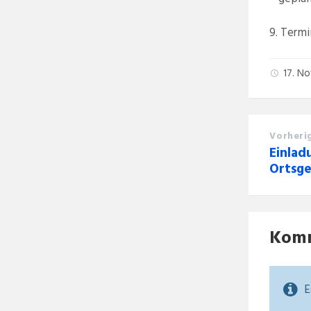
9. Termi
17. N
Vorheri
Einlad
Ortsg
Kom
E