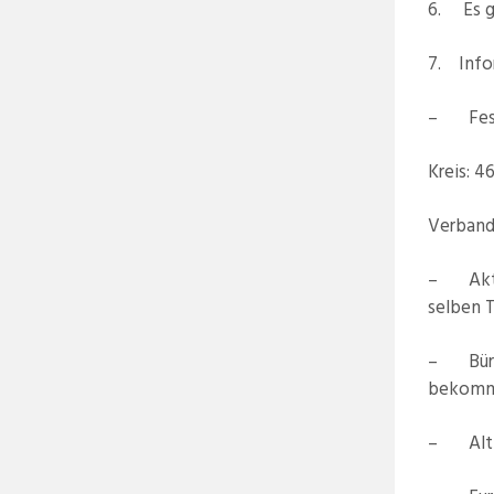
6. Es g
7. Info
– Fests
Kreis: 4
Verband
– Aktua
selben T
– Bürge
bekomme
– Altkl