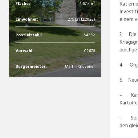
Rat ern
Fläche:
4,67 km²
lnvestit
einem v
Einwohner:
276 (31.12.2023)
3. Die 
Postleitzahl:
54552
Kriegsgr
durchge
Vorwahl:
02676
4. Orga
Bürgermeister:
Martin Knüvener
5. Neue
– Karto
Kartoffe
– Sorge
den glei