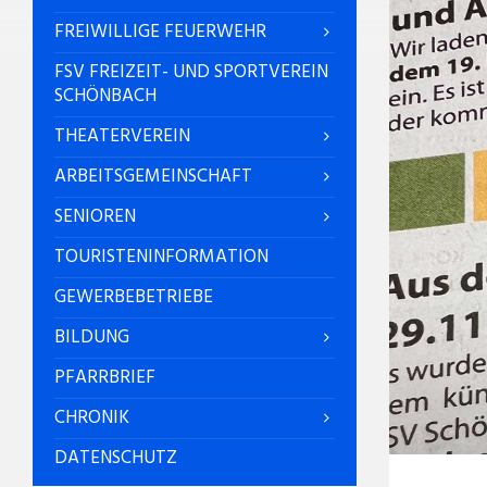
FREIWILLIGE FEUERWEHR
FSV FREIZEIT- UND SPORTVEREIN
SCHÖNBACH
THEATERVEREIN
ARBEITSGEMEINSCHAFT
SENIOREN
TOURISTENINFORMATION
GEWERBEBETRIEBE
BILDUNG
PFARRBRIEF
CHRONIK
DATENSCHUTZ