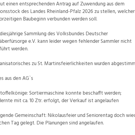
eut einen entsprechenden Antrag auf Zuwendung aus dem
ionsstock des Landes Rheinland-Pfalz 2026 zu stellen, welcher
orzeitigen Baubeginn verbunden werden soll.
diesjährige Sammlung des Volksbundes Deutscher
äberfürsorge e.V. kann leider wegen fehlender Sammler nicht
führt werden.
nisatorisches zu St. Martinsfeierlichkeiten wurden abgestim
s aus den AG`s
ffelkönige: Sortiermaschine konnte beschafft werden;
lernte mit ca. 10 Ztr. erfolgt, der Verkauf ist angelaufen
nde Gemeinschaft: Nikolausfeier und Seniorentag doch wied
chen Tag gelegt. Die Planungen sind angelaufen.