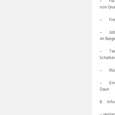
– Furth
von Gru
– Freis
– Jubil
im Bürg
– Termi
Schalke
– Rückb
– Eindr
Daun
8. Info
– gepla