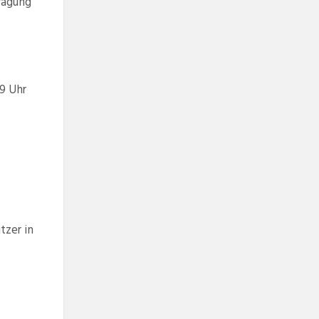
ragung
9 Uhr
zer in