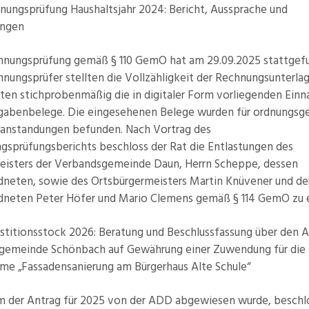
nungsprüfung Haushaltsjahr 2024: Bericht, Aussprache und
ungen
hnungsprüfung gemäß § 110 GemO hat am 29.09.2025 stattgef
nungsprüfer stellten die Vollzähligkeit der Rechnungsunterla
ften stichprobenmäßig die in digitaler Form vorliegenden Ein
gabenbelege. Die eingesehenen Belege wurden für ordnungsg
anstandungen befunden. Nach Vortrag des
gsprüfungsberichts beschloss der Rat die Entlastungen des
eisters der Verbandsgemeinde Daun, Herrn Scheppe, dessen
dneten, sowie des Ortsbürgermeisters Martin Knüvener und de
dneten Peter Höfer und Mario Clemens gemäß § 114 GemO zu e
stitionsstock 2026: Beratung und Beschlussfassung über den 
sgemeinde Schönbach auf Gewährung einer Zuwendung für die
e „Fassadensanierung am Bürgerhaus Alte Schule“
 der Antrag für 2025 von der ADD abgewiesen wurde, beschl