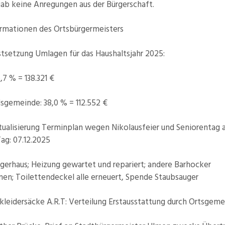
ab keine Anregungen aus der Bürgerschaft.
rmationen des Ortsbürgermeisters
etzung Umlagen für das Haushaltsjahr 2025:
6,7 % = 138.321 €
sgemeinde: 38,0 % = 112.552 €
lisierung Terminplan wegen Nikolausfeier und Seniorentag
ag: 07.12.2025
rhaus; Heizung gewartet und repariert; andere Barhocker
n; Toilettendeckel alle erneuert, Spende Staubsauger
eidersäcke A.R.T: Verteilung Erstausstattung durch Ortsgem