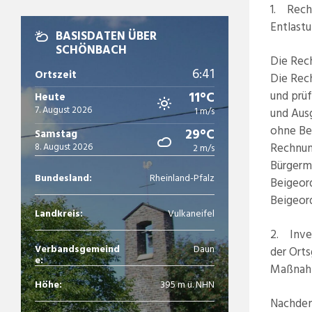
1. Rech
Entlast
BASISDATEN ÜBER
SCHÖNBACH
Die Rec
6:41
Ortszeit
Die Rech
und prü
11°C
Heute
7. August 2026
1 m/s
und Aus
ohne Be
29°C
Samstag
Rechnun
8. August 2026
2 m/s
Bürgerm
Bundesland:
Rheinland-Pfalz
Beigeor
Beigeor
Landkreis:
Vulkaneifel
2. Inve
Verbandsgemeind
Daun
der Ort
e:
Maßnahm
Höhe:
395 m ü. NHN
Nachdem