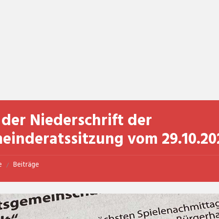
der Niederschrift der
einderatssitzung vom 29.10.20
e
Beiträge
/