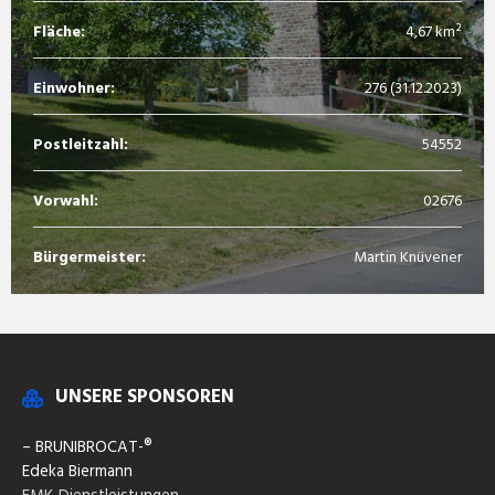
Fläche:
4,67 km²
Einwohner:
276 (31.12.2023)
Postleitzahl:
54552
Vorwahl:
02676
Bürgermeister:
Martin Knüvener
UNSERE SPONSOREN
– BRUNIBROCAT-®
Edeka Biermann