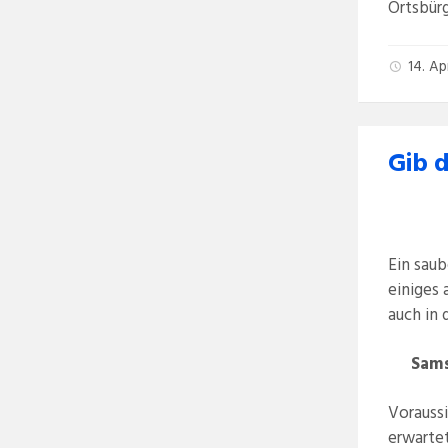
Ortsbür
14. Ap
Gib 
Ein saub
einiges 
auch in
Sams
Voraussi
erwartet