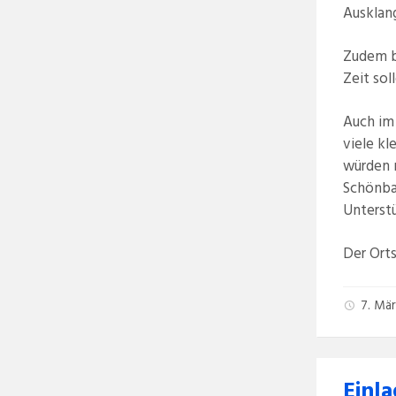
Ausklan
Zudem b
Zeit sol
Auch im
viele k
würden 
Schönbac
Unterstü
Der Ort
7. Mä
Einl