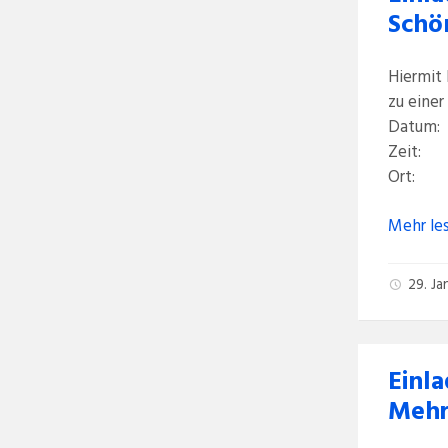
Schö
Hiermit 
zu einer
Datum:
Zeit:
Ort: B
Mehr le
29. J
Einla
Mehr