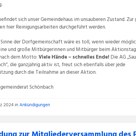
g.
efindet sich unser Gemeindehaus im unsauberen Zustand. Zur 
len hier Reinigungsarbeiten durchgeführt werden.
 Sinne der Dorfgemeinschaft wäre es toll, wenn wieder mögli
leine und große Mitbürgerinnen und Mitbürger beim Aktionstag
nach dem Motto:
Viele Hände – schnelles Ende!
Die AG „Sa
h“, die ganzjährig aktiv ist, freut sich ebenfalls über jede
tzung durch die Teilnahme an dieser Aktion.
sgemeinderat Schönbach
rz 2024
in
Ankündigungen
adung zur Mitgliederversammlung des 