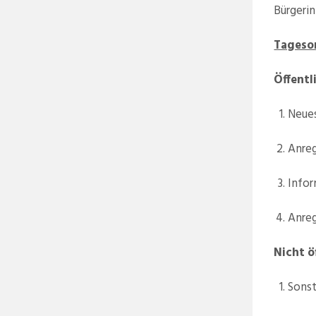
Bürgerin
Tageso
Öffentl
Neues
Anreg
Infor
Anre
Nicht ö
Sonst