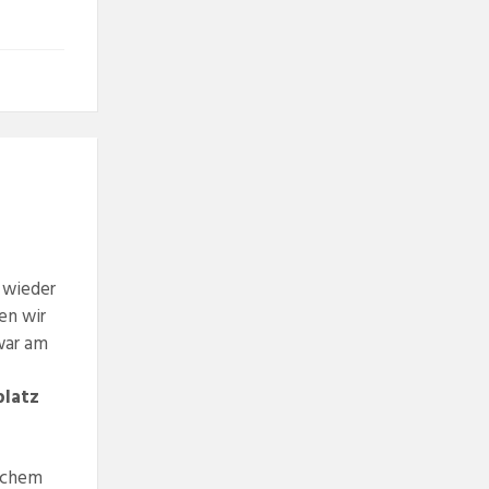
h wieder
en wir
war am
platz
lichem