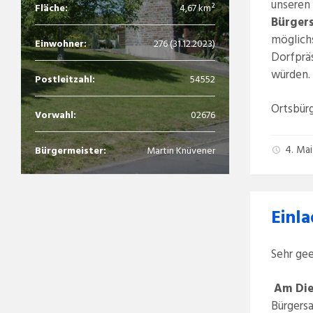
unseren
Fläche:
4,67 km²
Bürgers
möglichs
Einwohner:
276 (31.12.2023)
Dorfprä
würden.
Postleitzahl:
54552
Ortsbür
Vorwahl:
02676
4. Ma
Bürgermeister:
Martin Knüvener
Einl
Sehr ge
Am Die
Bürgersa