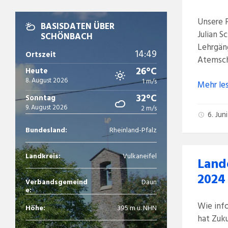
Unsere 
BASISDATEN ÜBER
Julian S
SCHÖNBACH
Lehrgäng
14:49
Ortszeit
Atemsch
26°C
Heute
8. August 2026
1 m/s
Mehr le
32°C
Sonntag
9. August 2026
2 m/s
6. Ju
Bundesland:
Rheinland-Pfalz
Landkreis:
Vulkaneifel
Land
2024
Verbandsgemeind
Daun
e:
Wie inf
Höhe:
395 m ü. NHN
hat Zuk