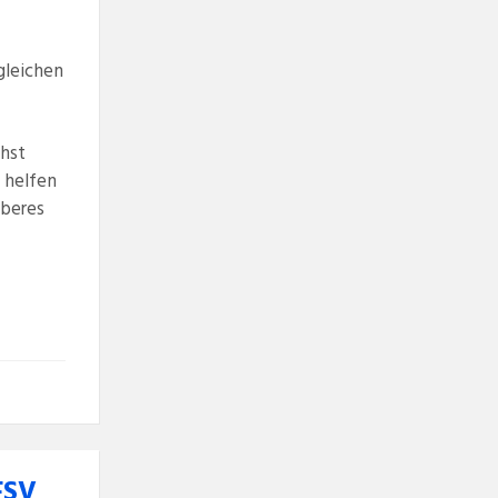
gleichen
chst
 helfen
uberes
FSV